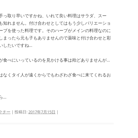
手っ取り早いですかね、いれて良い料理はサラダ、スー
も知れません。付け合わせとしてはもう少しバリエーショ
ーブを使った料理です。そのハーブがメインの料理なのに
しまったら元も子もありませんので薬味と付け合わせと彩
いしたいですね…
が食べにいっているのを見かける事は殆どありませんが…
はなくタイ人が遠くからでもわざわざ食べに来てくれるお
ら…
クチー
| 投稿日:
2017年7月15日
|