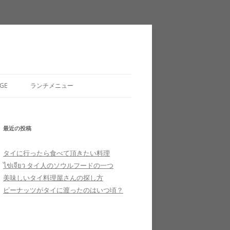
GE
ランチメニュー
最近の投稿
タイに行ったら食べて頂きたい料理
ไข่เจียว タイ人のソウルフードの一つ
美味しいタイ料理屋さんの探し方
ピーナッツがタイに渡ったのはいつ頃？