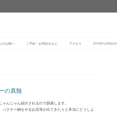
コ
ン
らのお願い
ご予約・お問合せなど
アクセス
OTHER LANGUA
テ
ン
ツ
へ
ス
キ
ッ
プ
ーの真髄
じゃんじゃん紹介されるので辟易します。
、パクチー鍋をやるお店等が出てきたりと本当にどうしよ